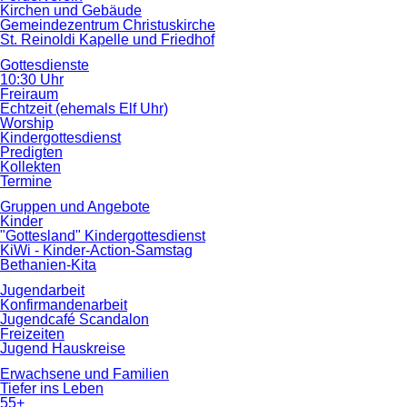
Kirchen und Gebäude
Gemeindezentrum Christuskirche
St. Reinoldi Kapelle und Friedhof
Gottesdienste
10:30 Uhr
Freiraum
Echtzeit (ehemals Elf Uhr)
Worship
Kindergottesdienst
Predigten
Kollekten
Termine
Gruppen und Angebote
Kinder
"Gottesland" Kindergottesdienst
KiWi - Kinder-Action-Samstag
Bethanien-Kita
Jugendarbeit
Konfirmandenarbeit
Jugendcafé Scandalon
Freizeiten
Jugend Hauskreise
Erwachsene und Familien
Tiefer ins Leben
55+