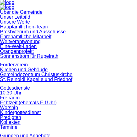
Navigation
Über die Gemeinde
überspringen
Unser Leitbild
Unsere Werte
Hauptamtlichen-Team
Presbyterium und Ausschüsse
Ehrenamtliche Mitarbeit
Weltverantwortung
Eine-Welt-Laden
Orangenprojekt
Sonnenstrom für Rupelrath
Förderverein
Kirchen und Gebäude
Gemeindezentrum Christuskirche
St. Reinoldi Kapelle und Friedhof
Gottesdienste
10:30 Uhr
Freiraum
Echtzeit (ehemals Elf Uhr)
Worship
Kindergottesdienst
Predigten
Kollekten
Termine
Gruppen und Angebote