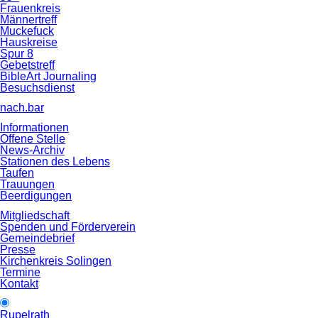
Frauenkreis
Männertreff
Muckefuck
Hauskreise
Spur 8
Gebetstreff
BibleArt Journaling
Besuchsdienst
nach.bar
Informationen
Offene Stelle
News-Archiv
Stationen des Lebens
Taufen
Trauungen
Beerdigungen
Mitgliedschaft
Spenden und Förderverein
Gemeindebrief
Presse
Kirchenkreis Solingen
Termine
Kontakt
Rupelrath