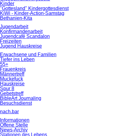
Kinder
"Gottesland" Kindergottesdienst
KiWi - Kinder-Action-Samstag
Bethanien-Kita
Jugendarbeit
Konfirmandenarbeit
Jugendcafé Scandalon
Freizeiten
Jugend Hauskreise
Erwachsene und Familien
Tiefer ins Leben
55+
Frauenkreis
Männertreff
Muckefuck
Hauskreise
Spur 8
Gebetstreff
BibleArt Journaling
Besuchsdienst
nach.bar
Informationen
Offene Stelle
News-Archiv
Stationen des Lebens