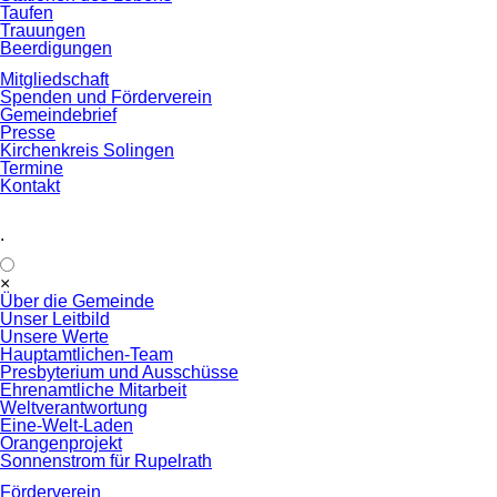
Taufen
Trauungen
Beerdigungen
Mitgliedschaft
Spenden und Förderverein
Gemeindebrief
Presse
Kirchenkreis Solingen
Termine
Kontakt
.
Navigation
×
überspringen
Über die Gemeinde
Unser Leitbild
Unsere Werte
Hauptamtlichen-Team
Presbyterium und Ausschüsse
Ehrenamtliche Mitarbeit
Weltverantwortung
Eine-Welt-Laden
Orangenprojekt
Sonnenstrom für Rupelrath
Förderverein