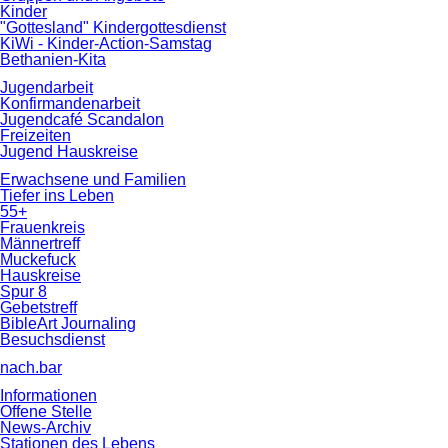
Kinder
"Gottesland" Kindergottesdienst
KiWi - Kinder-Action-Samstag
Bethanien-Kita
Jugendarbeit
Konfirmandenarbeit
Jugendcafé Scandalon
Freizeiten
Jugend Hauskreise
Erwachsene und Familien
Tiefer ins Leben
55+
Frauenkreis
Männertreff
Muckefuck
Hauskreise
Spur 8
Gebetstreff
BibleArt Journaling
Besuchsdienst
nach.bar
Informationen
Offene Stelle
News-Archiv
Stationen des Lebens