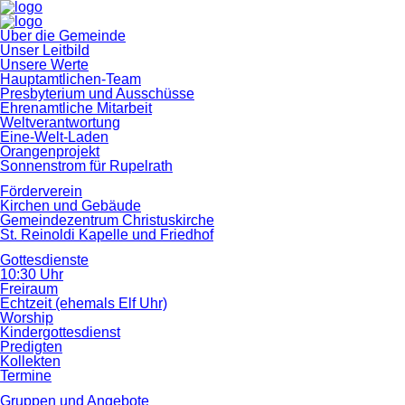
Navigation
Über die Gemeinde
überspringen
Unser Leitbild
Unsere Werte
Hauptamtlichen-Team
Presbyterium und Ausschüsse
Ehrenamtliche Mitarbeit
Weltverantwortung
Eine-Welt-Laden
Orangenprojekt
Sonnenstrom für Rupelrath
Förderverein
Kirchen und Gebäude
Gemeindezentrum Christuskirche
St. Reinoldi Kapelle und Friedhof
Gottesdienste
10:30 Uhr
Freiraum
Echtzeit (ehemals Elf Uhr)
Worship
Kindergottesdienst
Predigten
Kollekten
Termine
Gruppen und Angebote