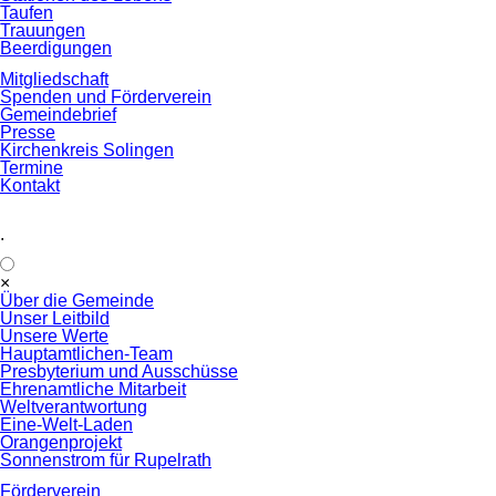
Taufen
Trauungen
Beerdigungen
Mitgliedschaft
Spenden und Förderverein
Gemeindebrief
Presse
Kirchenkreis Solingen
Termine
Kontakt
.
Navigation
×
überspringen
Über die Gemeinde
Unser Leitbild
Unsere Werte
Hauptamtlichen-Team
Presbyterium und Ausschüsse
Ehrenamtliche Mitarbeit
Weltverantwortung
Eine-Welt-Laden
Orangenprojekt
Sonnenstrom für Rupelrath
Förderverein