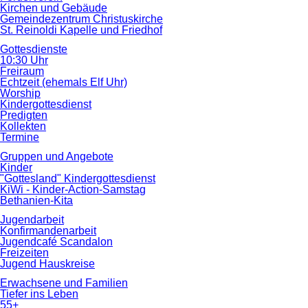
Kirchen und Gebäude
Gemeindezentrum Christuskirche
St. Reinoldi Kapelle und Friedhof
Gottesdienste
10:30 Uhr
Freiraum
Echtzeit (ehemals Elf Uhr)
Worship
Kindergottesdienst
Predigten
Kollekten
Termine
Gruppen und Angebote
Kinder
"Gottesland" Kindergottesdienst
KiWi - Kinder-Action-Samstag
Bethanien-Kita
Jugendarbeit
Konfirmandenarbeit
Jugendcafé Scandalon
Freizeiten
Jugend Hauskreise
Erwachsene und Familien
Tiefer ins Leben
55+