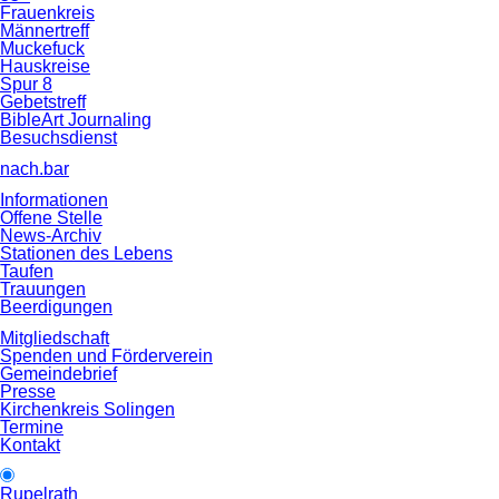
Frauenkreis
Männertreff
Muckefuck
Hauskreise
Spur 8
Gebetstreff
BibleArt Journaling
Besuchsdienst
nach.bar
Informationen
Offene Stelle
News-Archiv
Stationen des Lebens
Taufen
Trauungen
Beerdigungen
Mitgliedschaft
Spenden und Förderverein
Gemeindebrief
Presse
Kirchenkreis Solingen
Termine
Kontakt
Rupelrath