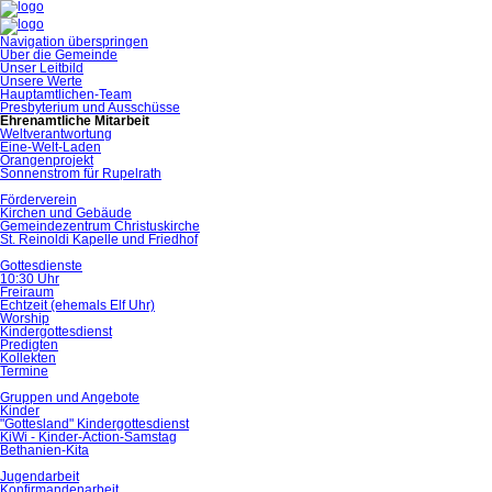
Navigation überspringen
Über die Gemeinde
Unser Leitbild
Unsere Werte
Hauptamtlichen-Team
Presbyterium und Ausschüsse
Ehrenamtliche Mitarbeit
Weltverantwortung
Eine-Welt-Laden
Orangenprojekt
Sonnenstrom für Rupelrath
Förderverein
Kirchen und Gebäude
Gemeindezentrum Christuskirche
St. Reinoldi Kapelle und Friedhof
Gottesdienste
10:30 Uhr
Freiraum
Echtzeit (ehemals Elf Uhr)
Worship
Kindergottesdienst
Predigten
Kollekten
Termine
Gruppen und Angebote
Kinder
"Gottesland" Kindergottesdienst
KiWi - Kinder-Action-Samstag
Bethanien-Kita
Jugendarbeit
Konfirmandenarbeit