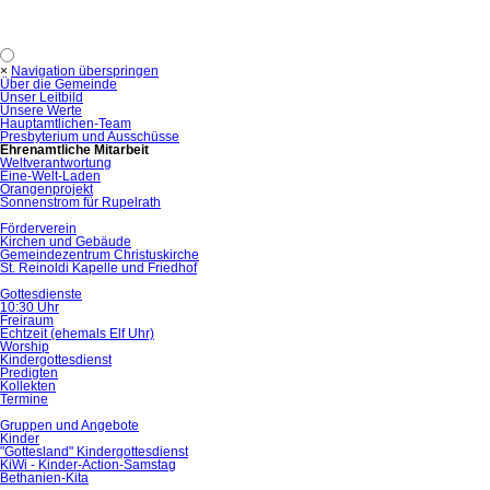
×
Navigation überspringen
Über die Gemeinde
Unser Leitbild
Unsere Werte
Hauptamtlichen-Team
Presbyterium und Ausschüsse
Ehrenamtliche Mitarbeit
Weltverantwortung
Eine-Welt-Laden
Orangenprojekt
Sonnenstrom für Rupelrath
Förderverein
Kirchen und Gebäude
Gemeindezentrum Christuskirche
St. Reinoldi Kapelle und Friedhof
Gottesdienste
10:30 Uhr
Freiraum
Echtzeit (ehemals Elf Uhr)
Worship
Kindergottesdienst
Predigten
Kollekten
Termine
Gruppen und Angebote
Kinder
"Gottesland" Kindergottesdienst
KiWi - Kinder-Action-Samstag
Bethanien-Kita