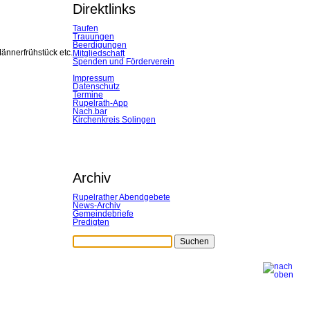
Direktlinks
Taufen
Trauungen
Beerdigungen
ännerfrühstück etc.
Mitgliedschaft
Spenden und Förderverein
Impressum
Datenschutz
Termine
Rupelrath-App
Nach.bar
Kirchenkreis Solingen
Archiv
Rupelrather Abendgebete
News-Archiv
Gemeindebriefe
Predigten
Suchen