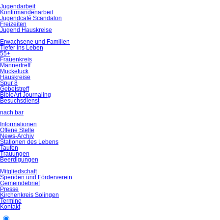
Jugendarbeit
Konfirmandenarbeit
Jugendcafé Scandalon
Freizeiten
Jugend Hauskreise
Erwachsene und Familien
Tiefer ins Leben
55+
Frauenkreis
Männertreff
Muckefuck
Hauskreise
Spur 8
Gebetstreff
BibleArt Journaling
Besuchsdienst
nach.bar
Informationen
Offene Stelle
News-Archiv
Stationen des Lebens
Taufen
Trauungen
Beerdigungen
Mitgliedschaft
Spenden und Förderverein
Gemeindebrief
Presse
Kirchenkreis Solingen
Termine
Kontakt