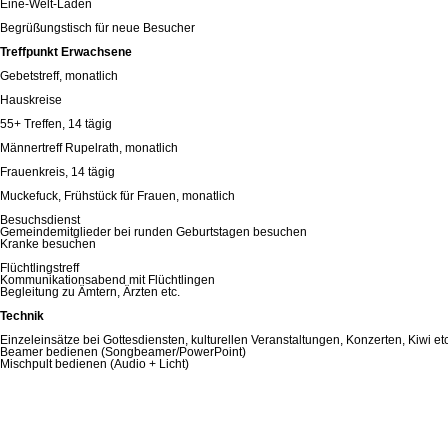
Eine-Welt-Laden
Begrüßungstisch für neue Besucher
Treffpunkt Erwachsene
Gebetstreff, monatlich
Hauskreise
55+ Treffen, 14 tägig
Männertreff Rupelrath, monatlich
Frauenkreis, 14 tägig
Muckefuck, Frühstück für Frauen, monatlich
Besuchsdienst
Gemeindemitglieder bei runden Geburtstagen besuchen
Kranke besuchen
Flüchtlingstreff
Kommunikationsabend mit Flüchtlingen
Begleitung zu Ämtern, Ärzten etc.
Technik
Einzeleinsätze bei Gottesdiensten, kulturellen Veranstaltungen, Konzerten, Kiwi etc
Beamer bedienen (Songbeamer/PowerPoint)
Mischpult bedienen (Audio + Licht)