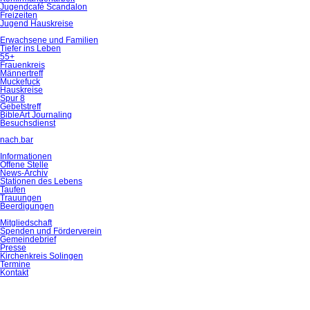
Jugendcafé Scandalon
Freizeiten
Jugend Hauskreise
Erwachsene und Familien
Tiefer ins Leben
55+
Frauenkreis
Männertreff
Muckefuck
Hauskreise
Spur 8
Gebetstreff
BibleArt Journaling
Besuchsdienst
nach.bar
Informationen
Offene Stelle
News-Archiv
Stationen des Lebens
Taufen
Trauungen
Beerdigungen
Mitgliedschaft
Spenden und Förderverein
Gemeindebrief
Presse
Kirchenkreis Solingen
Termine
Kontakt