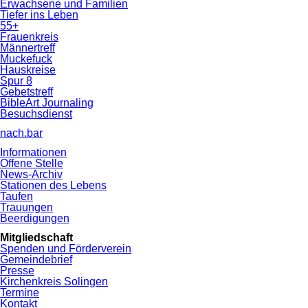
Erwachsene und Familien
Tiefer ins Leben
55+
Frauenkreis
Männertreff
Muckefuck
Hauskreise
Spur 8
Gebetstreff
BibleArt Journaling
Besuchsdienst
nach.bar
Informationen
Offene Stelle
News-Archiv
Stationen des Lebens
Taufen
Trauungen
Beerdigungen
Mitgliedschaft
Spenden und Förderverein
Gemeindebrief
Presse
Kirchenkreis Solingen
Termine
Kontakt