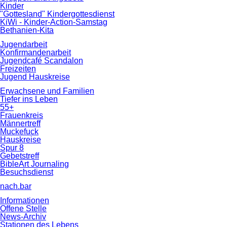
Kinder
"Gottesland" Kindergottesdienst
KiWi - Kinder-Action-Samstag
Bethanien-Kita
Jugendarbeit
Konfirmandenarbeit
Jugendcafé Scandalon
Freizeiten
Jugend Hauskreise
Erwachsene und Familien
Tiefer ins Leben
55+
Frauenkreis
Männertreff
Muckefuck
Hauskreise
Spur 8
Gebetstreff
BibleArt Journaling
Besuchsdienst
nach.bar
Informationen
Offene Stelle
News-Archiv
Stationen des Lebens