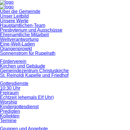
Navigation
Über die Gemeinde
überspringen
Unser Leitbild
Unsere Werte
Hauptamtlichen-Team
Presbyterium und Ausschüsse
Ehrenamtliche Mitarbeit
Weltverantwortung
Eine-Welt-Laden
Orangenprojekt
Sonnenstrom für Rupelrath
Förderverein
Kirchen und Gebäude
Gemeindezentrum Christuskirche
St. Reinoldi Kapelle und Friedhof
Gottesdienste
10:30 Uhr
Freiraum
Echtzeit (ehemals Elf Uhr)
Worship
Kindergottesdienst
Predigten
Kollekten
Termine
Gruppen und Angebote